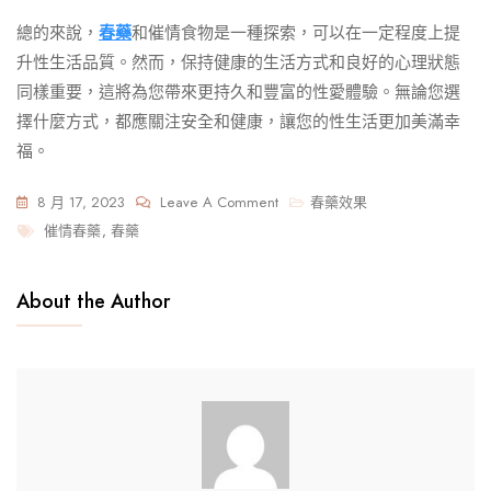
總的來說，
春藥
和催情食物是一種探索，可以在一定程度上提
升性生活品質。然而，保持健康的生活方式和良好的心理狀態
同樣重要，這將為您帶來更持久和豐富的性愛體驗。無論您選
擇什麼方式，都應關注安全和健康，讓您的性生活更加美滿幸
福。
On
8 月 17, 2023
Leave A Comment
春藥效果
Tags
有
催情春藥
,
春藥
效
春
About the Author
藥
和
具
催
情
功
能