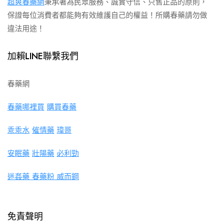
超爽春藥網
秉承著為民眾服務、誠實守信、只售正品的原則，
保證每位消費者都能夠有效維護自己的權益！所購春藥請勿做
違法用途！
加賴LINE聯繫我們
春藥網
春藥哪裡買
購買春藥
乖乖水
催情藥
瑋哥
安眠藥
壯陽藥
必利勁
迷姦藥
春藥粉
威而鋼
免責聲明