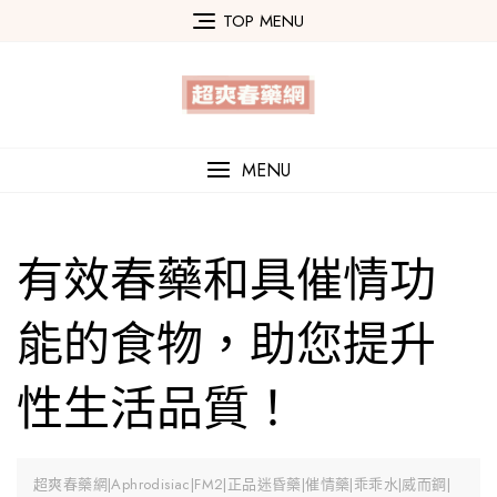
Skip
TOP MENU
to
content
MENU
有效春藥和具催情功
能的食物，助您提升
性生活品質！
超爽春藥網|Aphrodisiac|FM2|正品迷昏藥|催情藥|乖乖水|威而鋼|