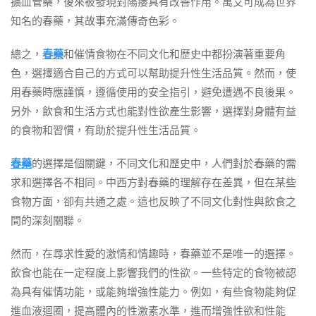
擴血管藥，後來被發現對陽痿具有改善作用。萬艾可成為世界
知名的春藥，其故事充滿傳奇色彩。
總之，
春藥
和催情食物在不同文化和歷史中都扮演著重要角
色，選擇適合自己的方式可以幫助提升性生活品質。然而，使
用春藥時應謹慎，遵循使用的安全指引，避免遭遇不良後果。
另外，飲食和生活方式也能對性欲產生影響，選擇對身體有益
的食物和習慣，有助於提升性生活品質。
春藥
的選擇是個關鍵，不同文化和歷史中，人們對於春藥的需
求和選擇各不相同。中西方對春藥的理解存在差異，但在某些
食物方面，卻有共通之處。這也反映了不同文化對性與飲食之
間的深刻關聯。
然而，在尋求性愛的激情和情趣時，春藥並不是唯一的選擇。
飲食也能在一定程度上影響我們的性欲。一些特定的食物被認
為具有催情功能，或能夠增強性能力。例如，有些食物能夠促
進血液迴圈，提高體內的性激素水準，進而增強性欲和性能