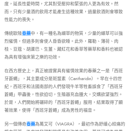
度，延長性愛時間，尤其對受壓抑和緊張的人更為有效。然
而，只有少量酒的飲用才能產生這種效果，過量飲酒則會導致
性能力的喪失。
傳統歐陸
春藥
中，有一種名為纈草的物質，少量的纈草可以強
烈催情，但過多則會使人昏昏欲睡。此外，羅勒、薄荷、肉
桂、豆蔻、胡蘆巴、生薑、藏紅花和香草等藥草和香料也被認
為具有增強床第之樂的功效。
在西方歷史上，真正被證實具有催情效果的春藥之一是「西班
牙蒼蠅」，其主要成分是斑蝥素（Cantharidin）。早在十四世
紀，西班牙和法國南部的人們發現牛羊等牲畜誤食了「西班牙
蒼蠅」甲蟲後，性欲迫切，生殖器充血腫大，交媾欲望強烈。
於是，人們開始將碾碎的「西班牙蒼蠅」服用，結果取得了顯
著效果，使得「西班牙蒼蠅」成為男性的福音。
另一個傳奇
春藥
為萬艾可（VIAGRA），最初作為舒緩心絞痛的