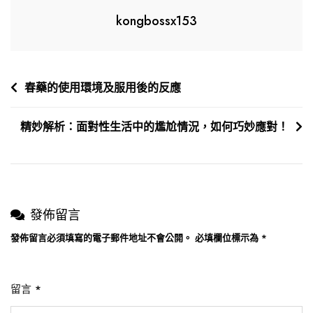
的
kongbossx153
食
物，
助
文
春藥的使用環境及服用後的反應
您
章
提
升
精妙解析：面對性生活中的尷尬情況，如何巧妙應對！
導
性
覽
生
活
品
發佈留言
質！
發佈留言必須填寫的電子郵件地址不會公開。
必填欄位標示為
*
留言
*