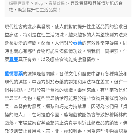
>
>
>
有效春藥和具催情功能的食
媚藥專賣場
Blog
春藥效果
物，助您提升性生活品質！
現代社會的進步與發展，使人們對於提升性生活品質的追求日
益高漲。特別是在性生活領域，越來越多的人希望找到方法來
延長愛愛的時間。然而，人們對於
春藥
的有效性常存疑慮，同
時也關心有哪些食物可能具備催情功效。讓我們一同探索，什
麼
春藥
真正有效，以及哪些食物能夠激發情欲。
催情春藥
的選擇是個關鍵，各種文化和歷史中都有各種傳統和
現代的選擇。中西方對於春藥的認知和用法存在差異，但有一
個共同點，即對於某些食物的認識。舉例來說，有些宗教信仰
禁忌某些食物，這些禁忌恰恰可能源於這些食物具有催情的效
果。基督教對黑豆、鱷梨和巧克力持禁忌，因認為它們是「貞
操的敵人」。在阿拉伯帝國，能塊菌被認為會導致好穆斯林的
墮落，市場監察官甚至想禁止清真寺附近此類產品的銷售。佛
教徒則禁止食用蔥、蒜、韭、薤和興渠，因為這些食物被認為