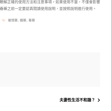
瞭解正確的使用方法和注意事項。如果使用不當，不僅會影響
春藥之前一定要認真閱讀使用說明，並按照說明進行使用。
Tags
催情藥
,
媚藥
,
春藥
夫妻性生活不和諧？