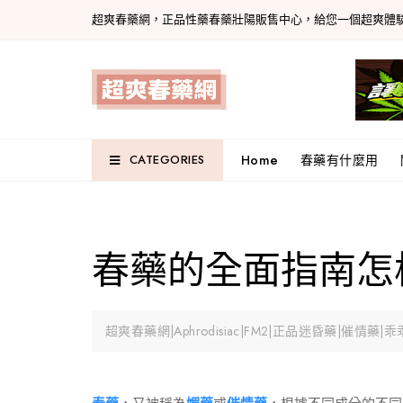
Skip
超爽春藥網，正品性藥春藥壯陽販售中心，給您一個超爽體
to
content
Home
春藥有什麼用
CATEGORIES
春藥的全面指南怎
超爽春藥網|Aphrodisiac|FM2|正品迷昏藥|催情藥