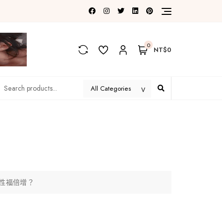
0
NT$0
性福倍增？