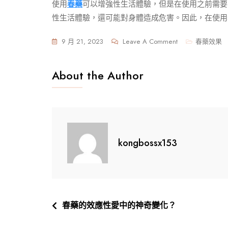
使用
春藥
可以增強性生活體驗，但是在使用之前需要
性生活體驗，還可能對身體造成危害。因此，在使用
On
9 月 21, 2023
Leave A Comment
春藥效果
春
藥
About the Author
的
全
面
指
南
kongbossx153
怎
樣
提
升
性
文
春藥的效應性愛中的神奇變化？
福
章
倍