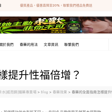
驗
優質產品，優惠直降至20%，聯繫我們禮品免費送
關於我們
春藥的用法
文章資訊
聯繫我們
樣提升性福倍增？
|乖乖水|威而鋼|媚藥專賣場
>
Blog
>
春藥效果
>
春藥的全面指南怎樣提升