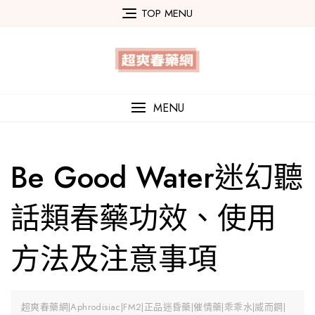
Skip
TOP MENU
to
content
MENU
Be Good Water迷幻聽
話類春藥功效、使用
方法及注意事項
超爽春藥網|Aphrodisiac|FM2|正品迷昏藥|催情藥|乖乖水|威而鋼|