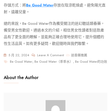
存儲方式：將
Be Good Water
存放在陰涼乾燥處，避免陽光直
射，遠離兒童。
總的來說，Be Good Water作為備受關注的迷幻聽話類春藥，
備受男女性歡迎。通過本文的介紹，相信男女性讀者對這款產
品有了更全面的瞭解，並能夠正確合理地使用它，提升個體的
性生活品質。如有更多疑問，歡迎隨時與我們聯繫。
On
5 月 22, 2024
Leave A Comment
迷昏藥推薦
Tags
Be
Be Good Water
,
Be Good Water（乖乖水）
,
Be Good Water的功效
Good
Water
About the Author
迷
幻
聽
話
類