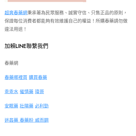
超爽春藥網
秉承著為民眾服務、誠實守信、只售正品的原則，
保證每位消費者都能夠有效維護自己的權益！所購春藥請勿做
違法用途！
加賴LINE聯繫我們
春藥網
春藥哪裡買
購買春藥
乖乖水
催情藥
瑋哥
安眠藥
壯陽藥
必利勁
迷姦藥
春藥粉
威而鋼