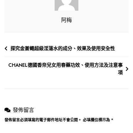
春
藥
功
阿梅
效、
使
用
文
探究金蒼蠅超級淫蕩水的成分、效果及使用安全性
方
章
法
及
CHANEL德國香奈兒女用春藥功效、使用方法及注意事
導
注
項
覽
意
事
項
發佈留言
發佈留言必須填寫的電子郵件地址不會公開。
必填欄位標示為
*