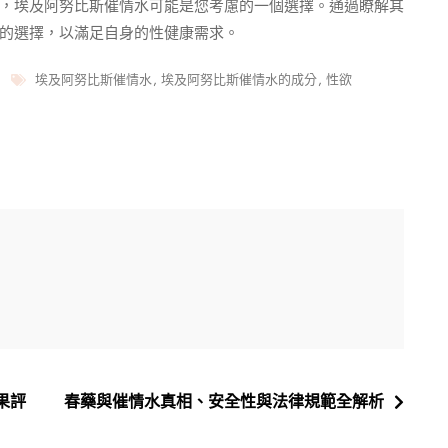
，埃及阿努比斯催情水可能是您考慮的一個選擇。通過瞭解其
的選擇，以滿足自身的性健康需求。
Tags
埃及阿努比斯催情水
,
埃及阿努比斯催情水的成分
,
性欲
果評
春藥與催情水真相、安全性與法律規範全解析