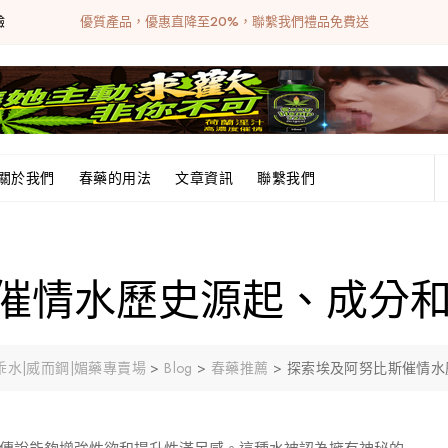
驗
優質產品，優惠直降至20%，聯繫我們禮品免費送
關於我們
春藥的用法
文章資訊
聯繫我們
催情水歷史源起、成分
|乖乖水|威而鋼|媚藥專賣場
>
Blog
>
春藥推薦
>
探索埃及阿努比斯催情水