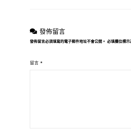
導
起、
成
覽
分
和
發佈留言
使
發佈留言必須填寫的電子郵件地址不會公開。
必填欄位標示
用
方
法
留言
*
解
析