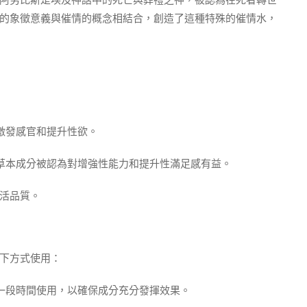
阿努比斯是埃及神話中的死亡與葬禮之神，被認為在死者轉世
的象徵意義與催情的概念相結合，創造了這種特殊的催情水，
激發感官和提升性欲。
些草本成分被認為對增強性能力和提升性滿足感有益。
活品質。
下方式使用：
前一段時間使用，以確保成分充分發揮效果。