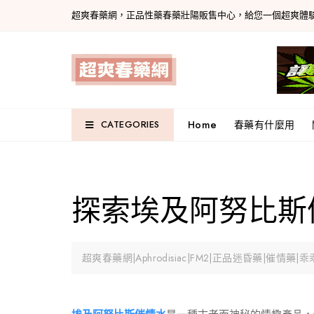
Skip
超爽春藥網，正品性藥春藥壯陽販售中心，給您一個超爽體
to
content
Home
春藥有什麼用
CATEGORIES
探索埃及阿努比斯
超爽春藥網|Aphrodisiac|FM2|正品迷昏藥|催情藥